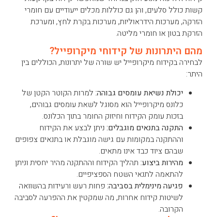
קשות כולל סלעים, והן גם כוללות מכלים ייעודיים עם חומרי
הזרקה, מערכות הידראוליות, מערכות בקרת לחץ, ומערכת
הזרקת בטון או חומרי מליטה.
מהם היתרונות של קידוחי מיקרופייל?
לבחירה בקידוח מיקרופייל יש שורה של יתרונות, הכוללים בין
היתר:
יכולת נשיאת עומסים גבוהה:
למרות הקוטר הקטן של
כלונס מיקרופייל הוא מסוגל לשאת עומסים גבוהים,
בזכות עומק הקידוח וחיזוק החומר בתוך הכלונס.
התקנה בתנאים מוגבלים:
ניתן לבצע את הקידוח
וההתקנה במקומות עם גישה מוגבלת או בתנאים צפופים
שבהם ציוד כבד אינו מתאים.
מהירות ביצוע:
תהליך הקידוח וההתקנה מהיר יחסית וניתן
להתאמה לתנאי השטח הספציפיים.
פגיעה מינימלית בסביבה:
פחות רעש ורעידות בהשוואה
לשיטות קידוח אחרות, מה שמקטין את ההפרעה לסביבה
הקרובה.