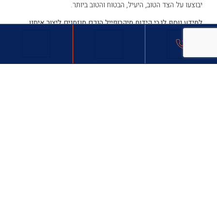
יבוצעו על הצד הטוב, היעיל, הבטוח והטוב ביותר.
למידע נוסף לגבי קידוח מיקרופייל הנכם מוזמנים ליצור איתנו
0
50-4434433
קשר במספר
ונשמח לשתף פעולה.
Get In Touch
מוזמנים ליצור איתנו קשר
טלפון - 073-8011912
וואטאפ - 050-4334433
דוא"ל- adi0504334433@gmail.com