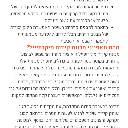
קרקע יציבות במיוחד.
גמישות והסתגלות:
הקידוחים מתאימים למגוון רחב של
סוגי קרקע, כולל קרקעות בעייתיות כמו קרקע חרסיתית,
סלעית או מקומות עם גישה מוגבלת.
התאמה למבנים קיימים:
השיטה מאפשרת חיזוק יסודות
של מבנים קיימים מבלי לגרום להפרעה משמעותית
לתפקוד המבנה או לסביבתו.
מהם מאפייני מכונת קידוח מיקרופייל?
מכונת קידוח מיקרופייל היא ציוד מיוחד המשמש לביצוע
קידוחים בקוטר קטן ולעומקים גדולים יחסית. מכונות אלה
מותאמות לעבודה בתנאים מוגבלים ויכולות להתמודד עם סוגי
קרקע מגוונים. מדובר במכונות עם גודל קומפקטי, שמאפשר
גישה לאתרים עם שטח עבודה מוגבל כמו מרתפים, מבנים
קיימים ואזורי עיר צפופים. כמו כן, חלק מהמכונות ניידות על גבי
מסלולים או גלגלים, המאפשרים העברה קלה ממקום למקום.
מדובר במערכת קידוח מתקדמת, עם מקדחים בקוטר קטן
ועומק קידוח שיכול להגיע לעשרות מטרים, בהתאם לסוג
הקרקע והצרכים הספציפיים של הפרויקט. בנוסף, למכונות
קידוח אלו כוח מנוע חזק במיוחד שמאפשר קידוח בקרקעות