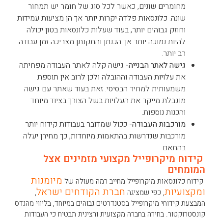
מחומרים שונים, כאשר לכל סוג של חומר יש תמחור
שונה. כלונסאות פלדה יקרות יותר אך הן מציעות עמידות
וחוזק גבוהים יותר, בעוד שעלות כלונסאות בטון יכולה
להיות נמוכה יותר אך הכנתן והתקנתן מצריכה זמן עבודה
רב יותר.
גישה לאתר הבנייה-
גישה קלה לאתר העבודה מפחיתה
את עלויות העבודה וההובלה ולכן לרוב אין תוספת
משמעותית למחיר הבסיסי. זאת בעוד שאתר עם גישה
מוגבלת מייקר את העלויות בשל הצורך בציוד מיוחד
והכנות נוספות.
מורכבות העבודה-
ככול שמדובר בעבודות קידוח יותר
מורכבות שנדרשות בהתאמות מיוחדות, כך מחירן יעלה
בהתאם.
קידוח מיקרופייל מקצועי מזמינים אצל
המומחים
מיומנות
קידוח כלונסאות מיקרופייל מחייב רמה מעולה של
ומקצועיות
חברת הקודחים ישראל
, כפי שמציגה
,
המבצעת קידוחי מיקרופייל בסטנדרטים גבוהים במיוחד, בליווי מהנדס
קונסטרוקטור. בחירה בחברה מקצועית ורצינית תבטיח כי העבודות