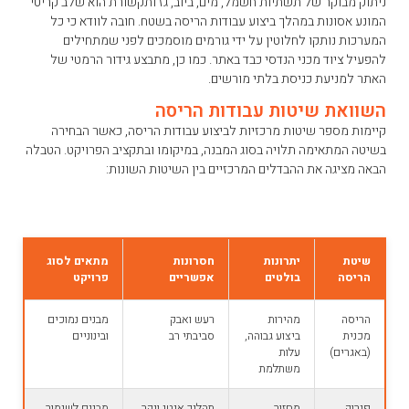
ניתוק מבוקר של תשתיות חשמל, מים, ביוב, גז ותקשורת הוא שלב קריטי
המונע אסונות במהלך ביצוע עבודות הריסה בשטח. חובה לוודא כי כל
המערכות נותקו לחלוטין על ידי גורמים מוסמכים לפני שמתחילים
להפעיל ציוד מכני הנדסי כבד באתר. כמו כן, מתבצע גידור הרמטי של
האתר למניעת כניסת בלתי מורשים.
השוואת שיטות עבודות הריסה
קיימות מספר שיטות מרכזיות לביצוע עבודות הריסה, כאשר הבחירה
בשיטה המתאימה תלויה בסוג המבנה, במיקומו ובתקציב הפרויקט. הטבלה
הבאה מציגה את ההבדלים המרכזיים בין השיטות השונות:
שיטת
יתרונות
חסרונות
מתאים לסוג
הריסה
בולטים
אפשריים
פרויקט
הריסה
מהירות
רעש ואבק
מבנים נמוכים
מכנית
ביצוע גבוהה,
סביבתי רב
ובינוניים
(באגרים)
עלות
משתלמת
פירוק
מחזור
תהליך איטי ויקר
מבנים לשימור