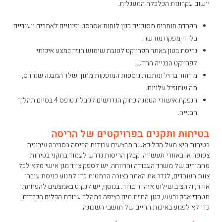
יישום עקרונות הכלכלה המעגלית.
הפרדת חומרים מסוכנים כגון לוחות אסבסט ופינויים לאתרים ייעודיים
בליווי מפקח מורשה.
גריסת בטון באתר הפרויקט לטובת שימוש חוזר כמצע איכותי
לפרויקט הבנייה החדש.
מיחזור ברזל ומתכות נוספות המופקות מתוך שלד המבנה שנהרס,
מה שמוזיל עלויות.
הנפקת אישורי הטמנה כחוק הנדרשים לקבלת טופס 4 בסיום תהליך
הבנייה.
בטיחות ותקנים בפרויקטים של הריסה
בטיחות היא מעל הכל כאשר מבצעים עבודות הריסה בסביבה עירונית
צפופה או באזורי תעשייה. קבלן הריסות נדרש לעמוד בתקני בטיחות
מחמירים של משרד העבודה והרווחה. יש לספק ציוד מגן אישי מלא לכל
צוות העובדים, לגדר את האתר בצורה הרמטית כדי למנוע כניסת עוברי
אורח, ולהציב שילוט אזהרה ברור. בנוסף, יש לנקוט באמצעים להפחתת
מטרדי אבק ורעש, כגון התזת מים רציפה במהלך עבודת הכלים הכבדים,
כדי לא לפגוע באיכות החיים של תושבי השכונה.