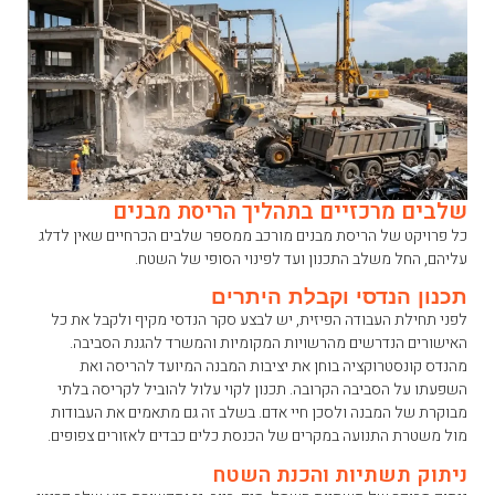
שלבים מרכזיים בתהליך הריסת מבנים
כל פרויקט של הריסת מבנים מורכב ממספר שלבים הכרחיים שאין לדלג
עליהם, החל משלב התכנון ועד לפינוי הסופי של השטח.
תכנון הנדסי וקבלת היתרים
לפני תחילת העבודה הפיזית, יש לבצע סקר הנדסי מקיף ולקבל את כל
האישורים הנדרשים מהרשויות המקומיות והמשרד להגנת הסביבה.
מהנדס קונסטרוקציה בוחן את יציבות המבנה המיועד להריסה ואת
השפעתו על הסביבה הקרובה. תכנון לקוי עלול להוביל לקריסה בלתי
מבוקרת של המבנה ולסכן חיי אדם. בשלב זה גם מתאמים את העבודות
מול משטרת התנועה במקרים של הכנסת כלים כבדים לאזורים צפופים.
ניתוק תשתיות והכנת השטח