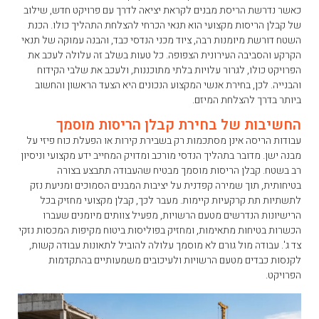
כאשר נדרשת הריסת מבנים לקראת יציאה לדרך עם פרויקט חדש, שילוב
של קבלן הריסות מקצועי הוא תנאי הכרחי להצלחת התהליך כולו. הכנת
השטח דורשת מיומנות רבה, ציוד מכני הנדסי כבד, והבנה עמוקה של תנאי
הקרקע והסביבה העירונית הצפופה. כל טעות בשלב זה עלולה לעכב את
הפרויקט כולו, לגרור עלויות בלתי מתוכננות, ולעכב את שלבי הקידוח
והבנייה. לכן, בחירת אנשי המקצוע הנכונים היא הצעד הראשון והחשוב
ביותר בדרך להצלחת המיזם.
החשיבות של בחירת קבלן הריסות מוסמך
עבודות הריסה אינן מסתכמות רק בשבירת קירות או הפעלת כוח פיזי על
מבנה ישן. מדובר בתהליך הנדסי מורכב ומדויק המחייב ידע מקצועי וניסיון
רב בשטח. קבלן הריסות מוסמך מבטיח שהעבודה תתבצע בצורה
בטיחותית, תוך שמירה קפדנית על יציבות המבנים הסמוכים ומניעת נזק
לתשתיות תת קרקעיות קיימות. מעבר לכך, קבלן מקצועי מחזיק בכל
הרישיונות הנדרשים מטעם הרשויות, מפעיל צוותים מיומנים שעברו
הכשרות בטיחות מתאימות, ומחזיק בפוליסות ביטוח מקיפות המכסות נזקי
צד ג'. עבודה מול גורם לא מוסמך עלולה להוביל לתאונות עבודה קשות,
לקנסות כבדים מטעם הרשויות ולעיכובים משמעותיים בהתקדמות
הפרויקט.