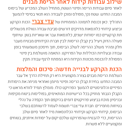
שילוב עבודות קידוח לאחר הריסת מבנים
לאחר סיום עבודות הריסה ופינוי השטח, מתחיל השלב המכריע של ביסוס
המבנה החדש. שטח נקי, מפולס ומוכן לעבודה הוא תנאי בסיסי להמשך
עדי צברי
התהליך. כאן נכנסת לתמונה המומחיות של
. הכנת הקרקע
וביצוע קידוחי כלונסאות מדויקים דורשים סביבת עבודה נטולת מכשולים
תת קרקעיים כמו יסודות ישנים, כלונסאות עבר או שאריות בטון. שיתוף
פעולה הדוק ויעיל בין קבלן הריסות לבין חברת הקידוחים מבטיח מעבר
חלק ומהיר משלב ההריסה לשלב הביסוס, תוך חיסכון משמעותי בזמן
עבודה ובעלויות הכוללות של הפרויקט. התאמה מושלמת בין פינוי
הפסולת להכנסת מכונות הקידוח היא המפתח לרצף עבודה תקין.
הכנת הקרקע לבנייה חדשה: סיכום והמלצות
השלמת הריסת מבנים בצורה מקצועית היא רק תחילת הדרך אל עבר
המבנה החדש. בחירת קבלן הריסה ופינוי מיומן ואחראי מניחה את היסודות
הפיזיים והלוגיסטיים להמשך הפרויקט כולו. מומלץ תמיד לוודא מראש כי
הקבלן הנבחר מחזיק בכל הרישיונות המתאימים, בפוליסות ביטוח מקיפות
ובניסיון מוכח בביצוע פרויקטים דומים בהיקפם תוך הקפדה על נהלי
בטיחות מחמירים. חברת עדי צברי תשמח לעמוד לרשותכם בשלבי
הביסוס, קידוחי הקרקע וקידוחי הכלונסאות מיד לאחר סיום שלב
ההריסות, כדי להבטיח שהפרויקט שלכם יקום על יסודות איתנים, בטוחים
ומקצועיים ללא פשרות.