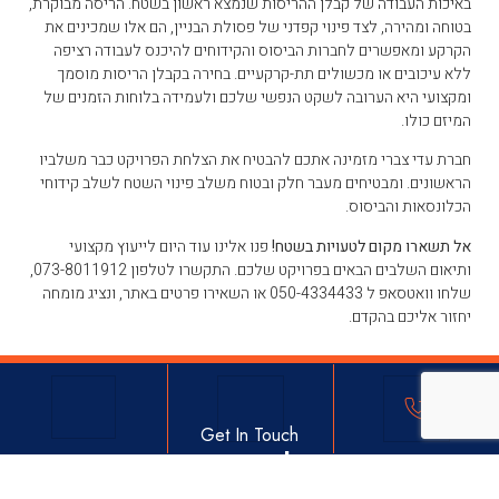
באיכות העבודה של קבלן ההריסות שנמצא ראשון בשטח. הריסה מבוקרת,
בטוחה ומהירה, לצד פינוי קפדני של פסולת הבניין, הם אלו שמכינים את
הקרקע ומאפשרים לחברות הביסוס והקידוחים להיכנס לעבודה רציפה
ללא עיכובים או מכשולים תת-קרקעיים. בחירה בקבלן הריסות מוסמך
ומקצועי היא הערובה לשקט הנפשי שלכם ולעמידה בלוחות הזמנים של
המיזם כולו.
חברת עדי צברי מזמינה אתכם להבטיח את הצלחת הפרויקט כבר משלביו
הראשונים. ומבטיחים מעבר חלק ובטוח משלב פינוי השטח לשלב קידוחי
הכלונסאות והביסוס.
אל תשארו מקום לטעויות בשטח!
פנו אלינו עוד היום לייעוץ מקצועי
ותיאום השלבים הבאים בפרויקט שלכם. התקשרו לטלפון 073-8011912,
שלחו וואטסאפ ל 050-4334433 או השאירו פרטים באתר, ונציג מומחה
יחזור אליכם בהקדם.
Get In Touch
מוזמנים ליצור איתנו קשר