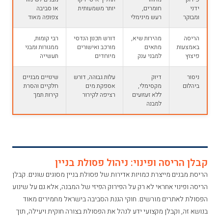
ידני
חומרים,
יותר משמעותית
או סביבה
ומבוקר
רעש מינימלי
צפופה מאוד
הריסה
מהירות שיא,
דורש תכנון הנדסי
רבי קומות,
באמצעות
מתאים
מורכב ואישורים
ממגורות ומבני
פיצוץ
למבני ענק
מיוחדים
תעשייה
ניסור
דיוק
עלות גבוהה, דורש
שינויים מבניים
ביהלום
מקסימלי,
אספקת מים
חלקיים והסרת
ללא זעזועים
רציפה לקירור
קירות תמך
למבנה
קבלן הריסה ופינוי: ניהול פסולת בניין
הריסת מבנים מייצרת כמויות אדירות של פסולת בניין מסוגים שונים. קבלן
הריסה ופינוי אחראי לא רק על הפירוק הפיזי של המבנה, אלא גם על שינוע
הפסולת לאתרים מורשים. חוקי הגנת הסביבה בישראל מחמירים מאוד
בנושא זה, וקבלן מקצועי ידע לנהל את הפסולת בצורה חוקית ויעילה, תוך