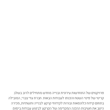
פרויקטים של התחדשות עירונית ובנייה מחדש מתחילים לרוב בשלב
קריטי של פינוי השטח והכנתו לעבודות הבאות. חברת עדי צברי, המובילה
בתחום קידוח כלונסאות ובורות לקידוחי קרקע לבנייה ותשתיות, מכירה
היטב את חשיבות ההכנה המקדימה של הקרקע לביצוע עבודות ביסוס.