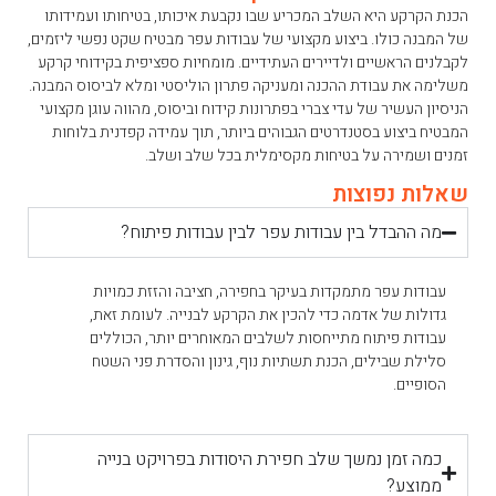
הכנת הקרקע היא השלב המכריע שבו נקבעת איכותו, בטיחותו ועמידותו
של המבנה כולו. ביצוע מקצועי של עבודות עפר מבטיח שקט נפשי ליזמים,
לקבלנים הראשיים ולדיירים העתידיים. מומחיות ספציפית בקידוחי קרקע
משלימה את עבודת ההכנה ומעניקה פתרון הוליסטי ומלא לביסוס המבנה.
הניסיון העשיר של עדי צברי בפתרונות קידוח וביסוס, מהווה עוגן מקצועי
המבטיח ביצוע בסטנדרטים הגבוהים ביותר, תוך עמידה קפדנית בלוחות
זמנים ושמירה על בטיחות מקסימלית בכל שלב ושלב.
שאלות נפוצות
מה ההבדל בין עבודות עפר לבין עבודות פיתוח?
עבודות עפר מתמקדות בעיקר בחפירה, חציבה והזזת כמויות
גדולות של אדמה כדי להכין את הקרקע לבנייה. לעומת זאת,
עבודות פיתוח מתייחסות לשלבים המאוחרים יותר, הכוללים
סלילת שבילים, הכנת תשתיות נוף, גינון והסדרת פני השטח
הסופיים.
כמה זמן נמשך שלב חפירת היסודות בפרויקט בנייה
ממוצע?