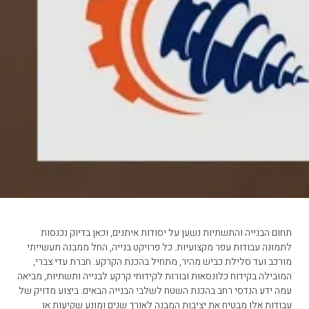
תחום הבנייה והתשתיות נשען על יסודות איתנים, וכאן בדיוק נכנסות
לתמונה עבודות עפר מקצועיות. כל פרויקט בנייה, החל ממבנה תעשייתי
מורכב ועד סלילת כביש מהיר, מתחיל בהכנת הקרקע. חברת עדי צברי,
המובילה בקידוח כלונסאות ובורות לקידוחי קרקע לבנייה ותשתיות, מביאה
עמה ידע הנדסי רחב בהכנת השטח לשלבי הבנייה הבאים. ביצוע מדויק של
עבודות אלו מבטיח את יציבות המבנה לאורך שנים ומונע שקיעות או