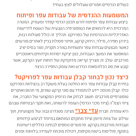
כשלים הנדסיים חמורים שעלולים לצוץ בעתיד.
המשמעות ההנדסית של עבודות עפר ופיתוח
ביצוע עבודות עפר ופיתוח דורש תכנון הנדסי קפדני ומעמיק. המטרה
המרכזית היא להתאים את הטופוגרפיה הטבעית של השטח לדרישות
האדריכליות וההנדסיות של הפרויקט. תהליך זה כולל פעולות רבות,
ביניהן חפירה, מילוי, הידוק קרקע, ופינוי פסולת בניין לאתרים מורשים.
כאשר מבצעים עבודות עפר ותשתיות בצורה תקנית, נוצר בסיס יציב
המאפשר את המשך העבודות, כגון יציקת יסודות וקידוחים גיאוטכניים
מורכבים. שלב זה מצריך קריאה מדוקדקת של דוחות יועץ הקרקע, אשר
קובע את סוג הכלונסאות הנדרש ואת עומק החפירה הרצוי.
כיצד נכון לבחור קבלן עבודות עפר לפרויקט?
בחירת קבלן עבודות עפר היא החלטה בעלת משקל רב בהצלחת הפרויקט
כולו. קבלן מנוסה יידע להתמודד עם סוגי קרקע שונים, מי תהום ואתגרים
טופוגרפיים מורכבים. חשוב לבדוק את הניסיון המקצועי של החברה, את
ציוד הצמ"ה (ציוד מכני הנדסי) העומד לרשותה, ואת תקני הבטיחות שבהם
עדי צברי
היא עומדת. חברת
מציגה סטנדרט גבוה של מקצועיות, תוך
שילוב של צוות מיומן וציוד מתקדם המותאם במיוחד לביצוע קידוחים
ועבודות מורכבות בקרקע. פרמטרים נוספים לבחינה כוללים רישיונות
בתוקף, פוליסות ביטוח מקיפות, ויכולת מוכחת לעמידה בלוחות זמנים