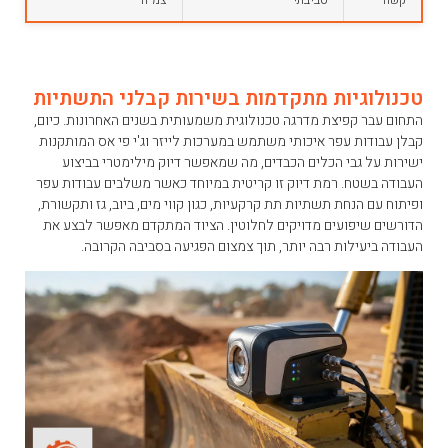
טכנולוגיות מתקדמות בשירות קבלני התשתיות
התחום עבר קפיצת מדרגה טכנולוגית משמעותית בשנים האחרונות. כיום,
קבלן עבודות עפר איכותי משתמש במערכות לייזר וג'י פי אס המותקנות
ישירות על גבי הכלים הכבדים, מה שמאפשר דיוק מילימטרי בביצוע
העבודה בשטח. רמת דיוק זו קריטית במיוחד כאשר משלבים עבודות עפר
ופיתוח עם הנחת תשתיות תת קרקעיות, כגון קווי מים, ביוב, גז ותקשורת,
הדורשים שיפועים מדויקים לחלוטין. הציוד המתקדם מאפשר לבצע את
העבודה ביעילות רבה יותר, תוך צמצום הפגיעה בסביבה הקרובה.