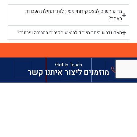
מדוע חשוב לבצע קידוחי ניסיון לפני תחילת העבודה
באתר?
האם נדרש היתר מיוחד לביצוע חפירות בסביבה עירונית?
Get In Touch
מוזמנים ליצור איתנו קשר
טלפון - 073-8011912
וואטאפ - 050-4334433
דוא"ל- adi0504334433@gmail.com