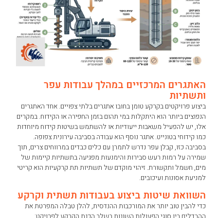
האתגרים המרכזיים במהלך עבודות עפר
ותשתיות
ביצוע פרויקטים בקרקע טומן בחובו אתגרים בלתי צפויים. אחד האתגרים
הנפוצים ביותר הוא היתקלות במי תהום בזמן החפירה או הקידוח. במקרים
אלו, יש להפעיל משאבות ייעודיות או להשתמש בשיטות קידוח מיוחדות
כמו קידוחי בטונייט. אתגר נוסף הוא עבודה בסביבה עירונית צפופה.
בסביבה כזו, קבלן עפר נדרש לתמרן עם כלים כבדים במרווחים צרים, תוך
שמירה על רמות רעש סבירות והימנעות מפגיעה בתשתיות קיימות של
מים, חשמל ותקשורת. זיהוי מוקדם של תשתיות תת קרקעיות הוא קריטי
למניעת אסונות ועיכובים.
השוואת שיטות ביצוע בעבודות תשתית וקרקע
כדי להבין טוב יותר את המורכבות ההנדסית, להלן טבלה המפרטת את
ההבדלים בין סוגי הפעולות השונות בשלב הכנת הקרקע לפרויקט: