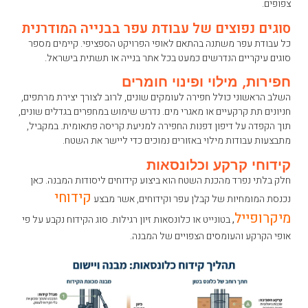
צפופים.
סוגים נפוצים של עבודת עפר בבנייה המודרנית
כל עבודת עפר משתנה בהתאם לאופי הפרויקט הספציפי. קיימים מספר
סוגים עיקריים הנדרשים כמעט בכל אתר בנייה או תשתית בישראל.
חפירות, מילוי ופינוי חומרים
השלב הראשוני כולל חפירה לעומקים שונים, לרוב לצורך יצירת מרתפים,
חניונים תת קרקעיים או מאגרי מים. נדרש שימוש במחפרים בגדלים שונים,
תוך הקפדה על דיפון דפנות החפירה למניעת קריסה פתאומית. במקביל,
מתבצעות עבודות מילוי באזורים נמוכים כדי ליישר את השטח.
קידוחי קרקע וכלונסאות
חלק בלתי נפרד מהכנת השטח הוא ביצוע קידוחים ליסודות המבנה. כאן
קידוחי
נכנסת המומחיות של קבלן עפר וקידוחים, אשר מבצע
מיקרופייל
,
בטונייט או כלונסאות זיון רגילות. סוג הקידוח נקבע על פי
אופי הקרקע והעומסים הצפויים של המבנה.