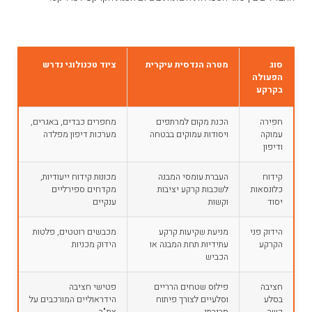
סוג
מטרה הנדסית עיקרית
ציוד טכנולוגי נדרש
הפעולה
בקרקע
חפירה
הכנת מקום למרתפים
מחפרים כבדים, באגרים,
עמוקה
ויסודות עמוקים בבטחה
מערכות דיפון מפלדה
ודיפון
קידוח
העברת עומסי המבנה
מכונות קידוח ייעודיות,
כלונסאות
לשכבות קרקע יציבות
מקדחים ספירליים
יסוד
וקשות
ענקיים
הידוק פני
מניעת שקיעות קרקע
מכבשים רוטטים, פלטות
הקרקע
עתידיות תחת המבנה או
הידוק מכניות
הכביש
חציבה
פילוס שטחים הרריים
פטישי חציבה
בסלע
וסלעיים לצורך פיתוח
הידראוליים המורכבים על
קשה
סביבתי
צמ"ה